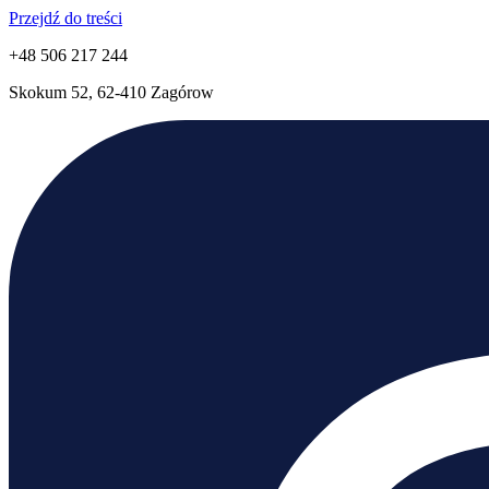
Przejdź do treści
+48 506 217 244
Skokum 52, 62-410 Zagórow